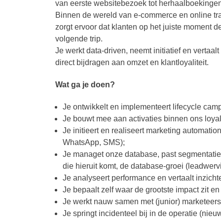
van eerste websitebezoek tot herhaalboekingen
Binnen de wereld van e-commerce en online trave
zorgt ervoor dat klanten op het juiste moment 
volgende trip.
Je werkt data-driven, neemt initiatief en verta
direct bijdragen aan omzet en klantloyaliteit.
Wat ga je doen?
Je ontwikkelt en implementeert lifecycle cam
Je bouwt mee aan activaties binnen ons loya
Je initieert en realiseert marketing automa
WhatsApp, SMS);
Je managet onze database, past segmentatie 
die hieruit komt, de database-groei (leadwervi
Je analyseert performance en vertaalt inzich
Je bepaalt zelf waar de grootste impact zit en 
Je werkt nauw samen met (junior) marketeers 
Je springt incidenteel bij in de operatie (ni