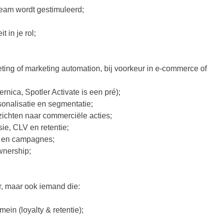
team wordt gestimuleerd;
 in je rol;
ting of marketing automation, bij voorkeur in e-commerce of
nica, Spotler Activate is een pré);
sonalisatie en segmentatie;
zichten naar commerciële acties;
ie, CLV en retentie;
ws en campagnes;
wnership;
r, maar ook iemand die:
in (loyalty & retentie);