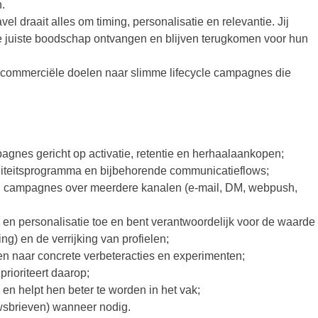
.
l draait alles om timing, personalisatie en relevantie. Jij
de juiste boodschap ontvangen en blijven terugkomen voor hun
alt commerciële doelen naar slimme lifecycle campagnes die
pagnes gericht op activatie, retentie en herhaalaankopen;
liteitsprogramma en bijbehorende communicatieflows;
tion campagnes over meerdere kanalen (e-mail, DM, webpush,
en personalisatie toe en bent verantwoordelijk voor de waarde
ng) en de verrijking van profielen;
ten naar concrete verbeteracties en experimenten;
prioriteert daarop;
en helpt hen beter te worden in het vak;
euwsbrieven) wanneer nodig.