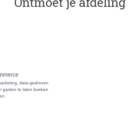
Ontmoet je afdeling
ommerce
arketing, data‑gedreven
om gasten te laten boeken
en.