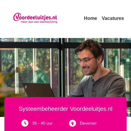
Skip
to
content
Home
Vacatures
Vacatures
Systeembeheerder Voordeeluitjes.nl
36 - 40 uur
Deventer